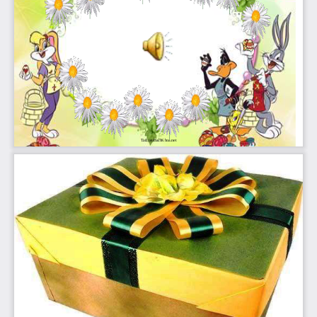
TaiLieuBachKhoa.net