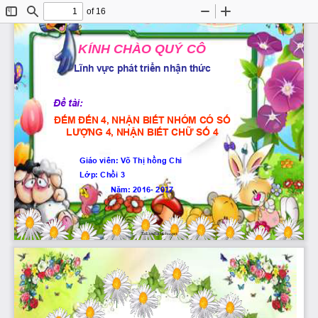
of 16
Toggle
Find
Zoom
Zoom
Sidebar
Out
In
KÍNH CHÀO QUÝ CÔ
Lĩnh vực phát triển nhận thức
Đề tài:
t
ĐẾM ĐẾN 4, NHẬN BIẾT NHÓM CÓ SỐ 
LƯỢNG 4, NHẬN BIẾT CHỮ SỐ 4
Giáo viên: Võ Thị hồng Chi
Lớp: Chồi 3
-
2017
Năm: 2016
TaiLieuBachKhoa.net